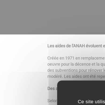
Les aides de l'ANAH évoluent 
Créée en 1971 en remplacement d
oeuvre pour la décence et la qu
des subventions pour rénover le
modéré. Les aides ont été repe
Des aides réservées aux proprié
Selon les revenus des propriét
Ce site util