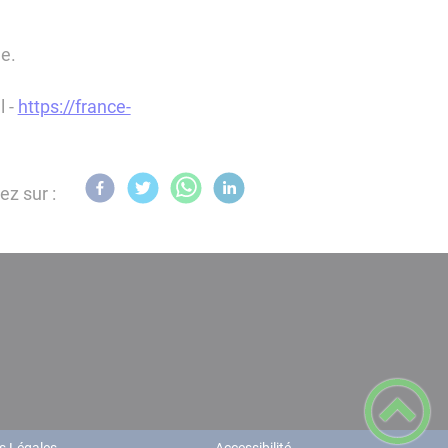
e.
l -
https://france-
ez sur :
s Légales
Accessibilité