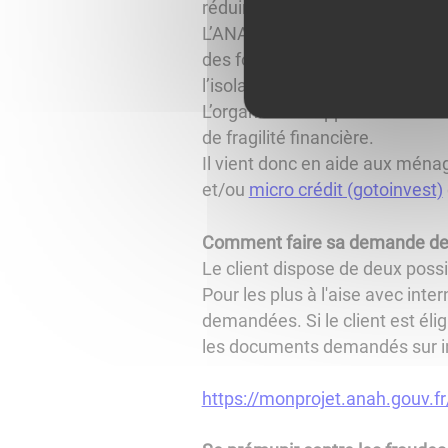
réduire vos consommations d’én
L’ANAH oeuvre également auprès
des fonds nécessaires à certai
l’isolation, le remplacement de
L’organisme s’appuie aussi sur l
de fragilité financière.
Il vient donc en aide aux ména
et/ou
micro crédit (gotoinvest)
Comment faire sa demande de
Le client dispose de deux poss
Pour les plus à l'aise avec inte
demandées. Si le client est éli
les documents demandés sur i
https://monprojet.anah.gouv.fr