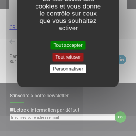
cookies et vous donne
le contrôle sur ceux
que vous souhaitez
activer
CR du 10.03.2026
Retour à l'accueil
Tout accepter
Partagez
Tout refuser
sur :
Personnaliser
S'inscrire à notre newsletter
Lettre d'information par défaut
ok