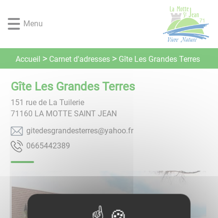
Lien
Lien
Lien
Lien
Panneau de gestion des cookies
d'accès
d'accès
d'accès
d'accès
Menu
rapide
rapide
rapide
rapide
au
au
à
au
menu
contenu
la
pied
Carnet d'adresses
Accueil
Gîte Les Grandes Terres
principal
recherche
de
page
Gîte Les Grandes Terres
151 rue de La Tuilerie
71160
LA MOTTE SAINT JEAN
rf.oohay@serretsednargsedetig
9832445660