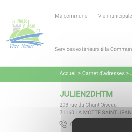
Lien
Lien
Lien
Lien
Panneau de gestion des cookies
d'accès
d'accès
d'accès
d'accès
Ma commune
Vie municipal
rapide
rapide
rapide
rapide
au
au
à
au
menu
contenu
la
pied
principal
recherche
de
Services extérieurs à la Commu
page
Carnet d'adresses
Accueil
JULIEN2DHTM
208 rue du Chant'Oiseau
71160
LA MOTTE SAINT JEAN
00.22.19.36.60