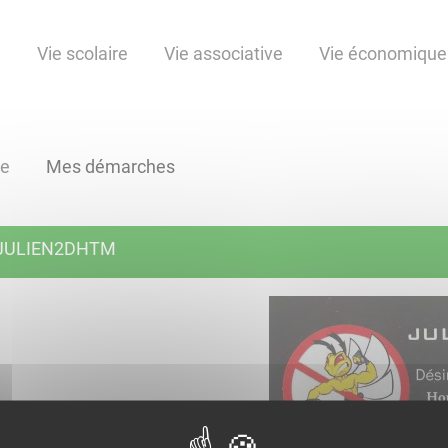
e
Vie scolaire
Vie associative
Vie économique
ne
Mes démarches
JULIEN2DHTM