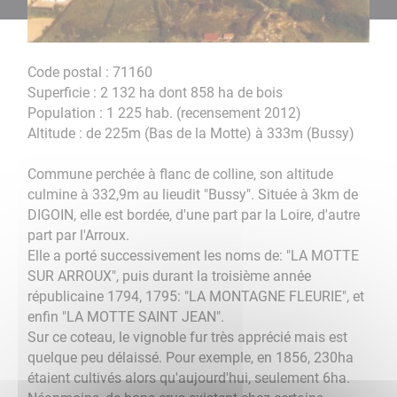
Code postal : 71160
Superficie : 2 132 ha dont 858 ha de bois
Population : 1 225 hab. (recensement 2012)
Altitude : de 225m (Bas de la Motte) à 333m (Bussy)
Commune perchée à flanc de colline, son altitude
culmine à 332,9m au lieudit "Bussy". Située à 3km de
DIGOIN, elle est bordée, d'une part par la Loire, d'autre
part par l'Arroux.
Elle a porté successivement les noms de: "LA MOTTE
SUR ARROUX", puis durant la troisième année
républicaine 1794, 1795: "LA MONTAGNE FLEURIE", et
enfin "LA MOTTE SAINT JEAN".
Sur ce coteau, le vignoble fur très apprécié mais est
quelque peu délaissé. Pour exemple, en 1856, 230ha
étaient cultivés alors qu'aujourd'hui, seulement 6ha.