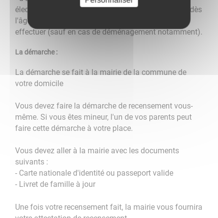
Personnaliser
électorales dès l'âge de 18 ans. Vous pourrez voter dès
l'âge de 18 ans, sans avoir d'autres démarches à
effectuer (sauf en cas de déménagement notamment).
La démarche :
La démarche se fait à la mairie de la commune de
votre domicile
Vous devez faire la démarche de recensement vous-
même. Si vous êtes mineur, l'un de vos parents peut
faire cette démarche à votre place.
Vous devez aller à la mairie avec les documents
suivants :
- Carte nationale d'identité ou passeport valide
- Livret de famille à jour
Une fois votre recensement fait, la mairie vous fournira