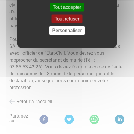
civil et signé par le(s) parent(s) concerné(s). L'officier
Tout accepter
d'état civil remet une copie de l'acte qu'il faudra
obligatoirement présenter lors de la déclaration de
Tout refuser
naissance.
Personnaliser
Pour toute reconnaissance en mairie de LA MOTTE
SAINT JEAN, elle se fait uniquement sur rendez-vous
avec l'officier de l'Etat-Civil. Vous devrez vous
rapprocher du secrétariat de mairie (Tél. :
03.85.53.42.26). Vous devrez fournir la copie de l'acte
de naissance de - 3 mois de la personne qui fait la
déclaration, ainsi que nous communiquer votre
profession.
Retour à l'accueil
Partagez
sur :