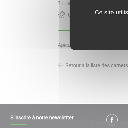
71160
LA MOTTE SAINT JEAN
Ce site util
2820355830
Apiculteur Récoltant
Retour à la liste des carnet
S'inscrire à notre newsletter