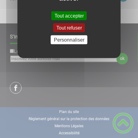
Tout accepter
Tout refuser
S'inscrire à notre newsletter
Personnaliser
Lettre d'information par défaut
ok
Plan du site
Règlement général sur la protection des données
Mentions Légales
Accessibilité