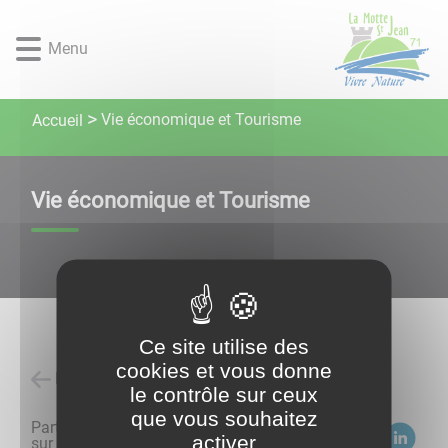
Lien
Lien
Lien
Lien
Panneau de gestion des cookies
d'accès
d'accès
d'accès
d'accès
Menu
rapide
rapide
rapide
rapide
au
au
à
au
menu
contenu
la
pied
Vie économique et Tourisme
Accueil
principal
recherche
de
page
Vie économique et Tourisme
Ce site utilise des
cookies et vous donne
Retour à l'accueil
le contrôle sur ceux
que vous souhaitez
Partagez
activer
sur :